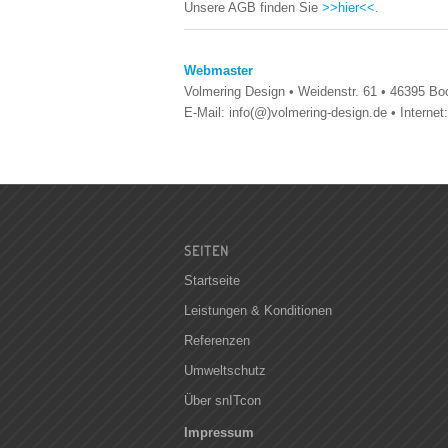
Unsere AGB finden Sie
>>hier<<
.
Webmaster
Volmering Design • Weidenstr. 61 • 46395 Boc
E-Mail: info(@)volmering-design.de • Internet
SEITEN
Startseite
Leistungen & Konditionen
Referenzen
Umweltschutz
Über snITcon
Impressum