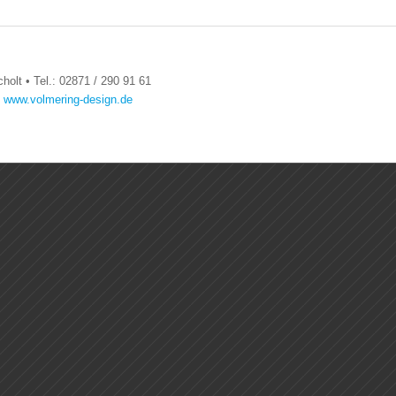
holt • Tel.: 02871 / 290 91 61
:
www.volmering-design.de