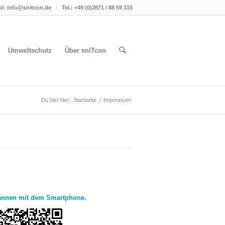
il: info@snitcon.de
Tel.: +49 (0)2871 / 88 59 315
Umweltschutz
Über snITcon
Du bist hier:
Startseite
/
Impressum
annen mit dem Smartphone.