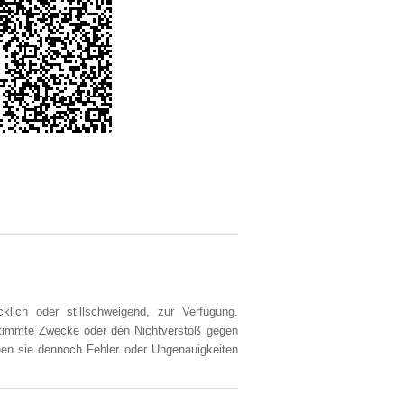
klich oder stillschweigend, zur Verfügung.
estimmte Zwecke oder den Nichtverstoß gegen
en sie dennoch Fehler oder Ungenauigkeiten