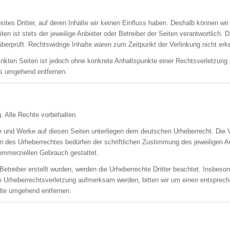
ites Dritter, auf deren Inhalte wir keinen Einfluss haben. Deshalb können wi
ten ist stets der jeweilige Anbieter oder Betreiber der Seiten verantwortlich.
berprüft. Rechtswidrige Inhalte waren zum Zeitpunkt der Verlinkung nicht erk
rlinkten Seiten ist jedoch ohne konkrete Anhaltspunkte einer Rechtsverletzun
ks umgehend entfernen.
. Alle Rechte vorbehalten.
lte und Werke auf diesen Seiten unterliegen dem deutschen Urheberrecht. Die V
n des Urheberrechtes bedürfen der schriftlichen Zustimmung des jeweiligen A
 kommerziellen Gebrauch gestattet.
Betreiber erstellt wurden, werden die Urheberrechte Dritter beachtet. Insbeson
ne Urheberrechtsverletzung aufmerksam werden, bitten wir um einen entspre
alte umgehend entfernen.