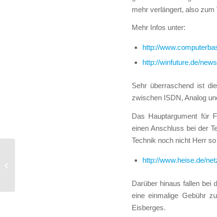
mehr verlängert, also zum
Mehr Infos unter:
http://www.computerbas
http://winfuture.de/new
Sehr überraschend ist die
zwischen ISDN, Analog und
Das Hauptargument für Fi
einen Anschluss bei der Te
Technik noch nicht Herr s
http://www.heise.de/ne
Die Länge ist entscheidend,
zumindest bei Passwörtern
Darüber hinaus fallen bei
eine einmalige Gebühr zu
Eisberges.