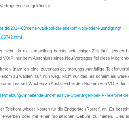
 Vertragsende aufgekündigt.
e.de/2014-09/keine-wahl-bei-der-telekom-voip-oder-kuendigung/
s,83742.html
s nicht, da die Umstellung bereits seit einiger Zeit läuft, jedoch 
 VOIP; nur beim Abschluss eines Neu-Vertrages fiel diese Möglichke
rmen (nämlich eine zuverlässige, störungsunanfällige Telefonverb
lekom zu wählen, fällt nun weg. Nicht nur das, es scheint als wäre
o kommt es seit Wochen zu Ausfällen bei den Nutzern von VOIP der 
tze/meldung/Anhaltende-und-massive-Stoerungen-bei-IP-Telefonie-d
 der Telekom wieder Kosten für die Endgeräte (Router) an. Es besteh
 erwerben oder mit einer monatlichen Gebühr zu mieten. Dies is