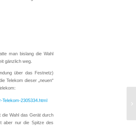
hatte man bislang die Wahl
it gänzlich weg.
indung über das Festnetz)
 die Telekom dieser „neuen“
Telekom:
er-Telekom-2305334.html
In
De
t die Wahl das Gerät durch
t aber nur die Spitze des