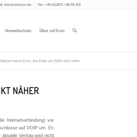
il: info@snitcon.de
Tel.: +49 (0)2871 / 88 59 315
Umweltschutz
Über snITcon
Telekom macht Ernst, das Ende von ISDN rückt näher
CKT NÄHER
ie Internetverbindung) vor
Anschlüsse auf VOIP um. Es
aktuelle Vertrag wird nicht